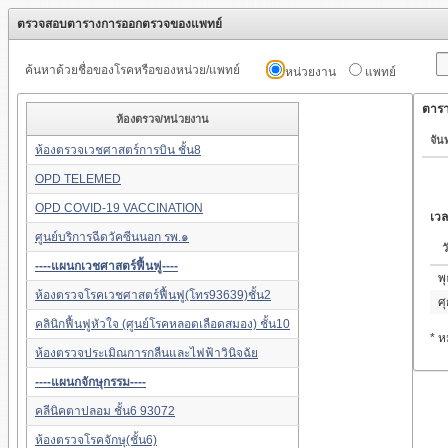
ตรวจสอบตารางการออกตรวจของแพทย์
ค้นหาด้วยชื่อของโรคหรือของหน่วย/แพทย์
หน่วยงาน
แพทย์
ตารา
ห้องตรวจ/หน่วยงาน
จันท
ห้องตรวจเวชศาสตร์การบิน ชั้น8
OPD TELEMED
OPD COVID-19 VACCINATION
เว
ศูนย์บริการฉีดวัคซีนนอก รพ.๑
ว
----แผนกเวชศาสตร์ฟื้นฟู----
พุ
ห้องตรวจโรคเวชศาสตร์ฟื้นฟู(โทร93639)ชั้น2
ศุ
คลินิกฟื้นฟูหัวใจ (ศูนย์โรคหลอดเลือดสมอง) ชั้น10
* ห
ห้องตรวจประเมิณการกลืนและไฟฟ้าวินิจฉัย
----แผนกจักษุกรรม----
คลีนิคตาปลอม ชั้น6 93072
ห้องตรวจโรคจักษุ(ชั้น6)