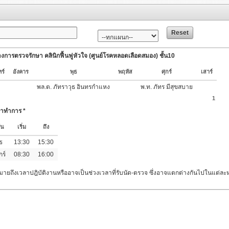
Reset
งการตรวจรักษา คลินิกฟื้นฟูหัวใจ (ศูนย์โรคหลอดเลือดสมอง) ชั้น10
ร์
อังคาร
พุธ
พฤหัส
ศุกร์
เสาร์
พล.ต. ภัทราวุธ อินทรกำแหง
พ.ท. ภัทร มีสุขสบาย
1
ลาทำการ *
ัน
เริ่ม
ถึง
ธ
13:30
15:30
กร์
08:30
16:00
มายถึงเวลาปฎิบัติงานหรืออาจเป็นช่วงเวลาที่รับนัด-ตรวจ ซึ่งอาจแตกต่างกันไปในแต่ล