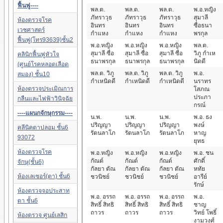
ฟื้นฟู----
พล.ต.
พล.ต.
พล.ต.
พ.อ.หญิง
ภัทราวุธ
ภัทราวุธ
ภัทราวุธ
สุมาลี
ห้องตรวจโรค
อินทร
อินทร
อินทร
ซื่อธนา
เวชศาสตร์
กำแหง
กำแหง
กำแหง
พรกุล
ฟื้นฟู(โทร93639)ชั้น2
พ.อ.หญิง
พ.อ.หญิง
พ.อ.หญิง
พล.ต.
สุมาลี ซื่อ
สุมาลี ซื่อ
สุมาลี ซื่อ
วิภู กำเห
คลินิกฟื้นฟูหัวใจ
ธนาพรกุล
ธนาพรกุล
ธนาพรกุล
นิดดี
(ศูนย์โรคหลอดเลือด
พล.ต. วิภู
พล.ต. วิภู
พล.ต. วิภู
พ.อ.
สมอง) ชั้น10
กำเหนิดดี
กำเหนิดดี
กำเหนิดดี
นราทร
ห้องตรวจประเมิณการ
โสภณ
ประภา
กลืนและไฟฟ้าวินิจฉัย
กรณ์
----แผนกจักษุกรรม----
น.พ.
น.พ.
น.พ.
พ.อ. ธง
ปริญญา
ปริญญา
ปริญญา
พงษ์
คลีนิคตาปลอม ชั้น6
รัตนลาโภ
รัตนลาโภ
รัตนลาโภ
หาญ
93072
ยุทธ
ห้องตรวจโรค
พ.อ.หญิง
พ.อ.หญิง
พ.อ.หญิง
พ.อ. ชน
กัณต์
กัณต์
กัณต์
ศักดิ์
จักษุ(ชั้น6)
กัลยา ตัณ
กัลยา ตัณ
กัลยา ตัณ
หทัย
ห้องเลเซอร์(ตา) ชั้น6
ชวนิชย์
ชวนิชย์
ชวนิชย์
อารีย์
รักษ์
ห้องตรวจจอประสาท
พ.อ. อรรถ
พ.อ. อรรถ
พ.อ. อรรถ
พ.อ.
ตา ชั้น6
สิทธิ์ สิทธิ
สิทธิ์ สิทธิ
สิทธิ์ สิทธิ
ชาญ
ถาวร
ถาวร
ถาวร
วิทย์ โพธิ์
ห้องตรวจ ศูนย์เลสิก
งามวงศ์