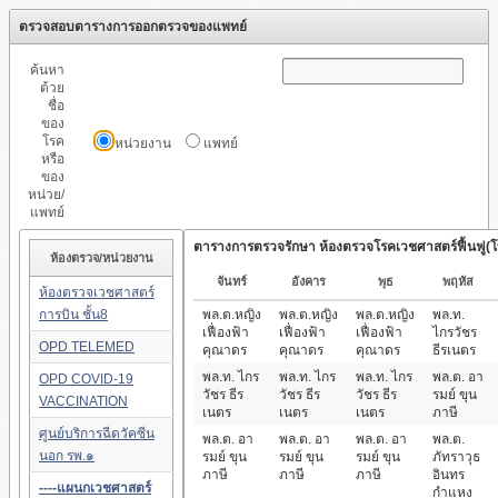
ตรวจสอบตารางการออกตรวจของแพทย์
ค้นหา
ด้วย
ชื่อ
ของ
โรค
หน่วยงาน
แพทย์
หรือ
ของ
หน่วย/
แพทย์
ตารางการตรวจรักษา ห้องตรวจโรคเวชศาสตร์ฟื้นฟู(โ
ห้องตรวจ/หน่วยงาน
จันทร์
อังคาร
พุธ
พฤหัส
ห้องตรวจเวชศาสตร์
การบิน ชั้น8
พล.ต.หญิง
พล.ต.หญิง
พล.ต.หญิง
พล.ท.
เฟื่องฟ้า
เฟื่องฟ้า
เฟื่องฟ้า
ไกรวัชร
OPD TELEMED
คุณาดร
คุณาดร
คุณาดร
ธีรเนตร
พล.ท. ไกร
พล.ท. ไกร
พล.ท. ไกร
พล.ต. อา
OPD COVID-19
วัชร ธีร
วัชร ธีร
วัชร ธีร
รมย์ ขุน
VACCINATION
เนตร
เนตร
เนตร
ภาษี
ศูนย์บริการฉีดวัคซีน
พล.ต. อา
พล.ต. อา
พล.ต. อา
พล.ต.
นอก รพ.๑
รมย์ ขุน
รมย์ ขุน
รมย์ ขุน
ภัทราวุธ
ภาษี
ภาษี
ภาษี
อินทร
----แผนกเวชศาสตร์
กำแหง