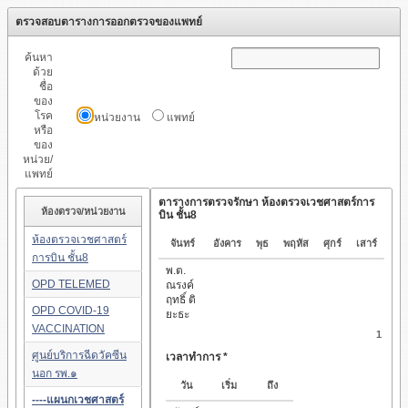
ตรวจสอบตารางการออกตรวจของแพทย์
ค้นหา
ด้วย
ชื่อ
ของ
โรค
หน่วยงาน
แพทย์
หรือ
ของ
หน่วย/
แพทย์
ตารางการตรวจรักษา ห้องตรวจเวชศาสตร์การ
ห้องตรวจ/หน่วยงาน
บิน ชั้น8
ห้องตรวจเวชศาสตร์
จันทร์
อังคาร
พุธ
พฤหัส
ศุกร์
เสาร์
การบิน ชั้น8
พ.ต.
OPD TELEMED
ณรงค์
ฤทธิ์ ติ
OPD COVID-19
ยะธะ
VACCINATION
1
ศูนย์บริการฉีดวัคซีน
เวลาทำการ *
นอก รพ.๑
วัน
เริ่ม
ถึง
----แผนกเวชศาสตร์