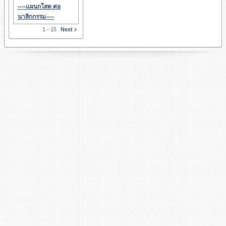
----แผนกโสต ศอ
นาสิกกรรม----
1 - 15
Next