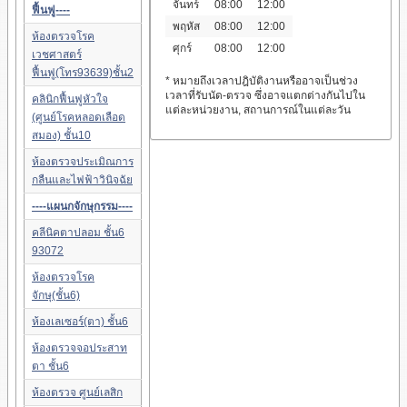
จันทร์
08:00
12:00
ฟื้นฟู----
พฤหัส
08:00
12:00
ห้องตรวจโรค
ศุกร์
08:00
12:00
เวชศาสตร์
ฟื้นฟู(โทร93639)ชั้น2
* หมายถึงเวลาปฎิบัติงานหรืออาจเป็นช่วง
เวลาที่รับนัด-ตรวจ ซึ่งอาจแตกต่างกันไปใน
คลินิกฟื้นฟูหัวใจ
แต่ละหน่วยงาน, สถานการณ์ในแต่ละวัน
(ศูนย์โรคหลอดเลือด
สมอง) ชั้น10
ห้องตรวจประเมิณการ
กลืนและไฟฟ้าวินิจฉัย
----แผนกจักษุกรรม----
คลีนิคตาปลอม ชั้น6
93072
ห้องตรวจโรค
จักษุ(ชั้น6)
ห้องเลเซอร์(ตา) ชั้น6
ห้องตรวจจอประสาท
ตา ชั้น6
ห้องตรวจ ศูนย์เลสิก